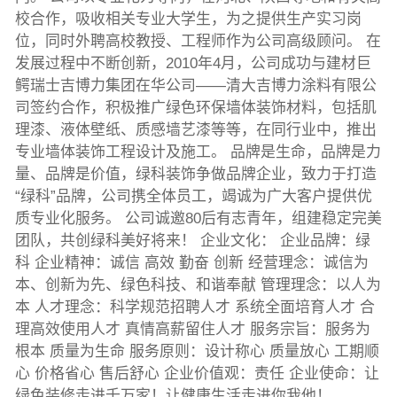
校合作，吸收相关专业大学生，为之提供生产实习岗
位，同时外聘高校教授、工程师作为公司高级顾问。 在
发展过程中不断创新，2010年4月，公司成功与建材巨
鳄瑞士吉博力集团在华公司——清大吉博力涂料有限公
司签约合作，积极推广绿色环保墙体装饰材料，包括肌
理漆、液体壁纸、质感墙艺漆等等，在同行业中，推出
专业墙体装饰工程设计及施工。 品牌是生命，品牌是力
量、品牌是价值，绿科装饰争做品牌企业，致力于打造
“绿科”品牌，公司携全体员工，竭诚为广大客户提供优
质专业化服务。 公司诚邀80后有志青年，组建稳定完美
团队，共创绿科美好将来！ 企业文化： 企业品牌：绿
科 企业精神：诚信 高效 勤奋 创新 经营理念：诚信为
本、创新为先、绿色科技、和谐奉献 管理理念：以人为
本 人才理念：科学规范招聘人才 系统全面培育人才 合
理高效使用人才 真情高薪留住人才 服务宗旨：服务为
根本 质量为生命 服务原则：设计称心 质量放心 工期顺
心 价格省心 售后舒心 企业价值观：责任 企业使命：让
绿色装修走进千万家！让健康生活走进你我他！