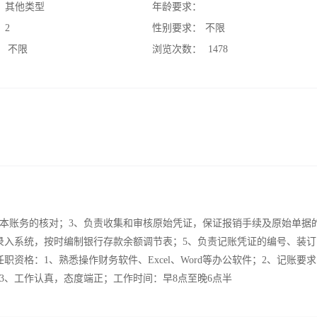
：
其他类型
年龄要求：
：
2
性别要求：
不限
：
不限
浏览次数：
1478
基本账务的核对；3、负责收集和审核原始凭证，保证报销手续及原始单据
录入系统，按时编制银行存款余额调节表；5、负责记账凭证的编号、装订
资格：1、熟悉操作财务软件、Excel、Word等办公软件；2、记账要
3、工作认真，态度端正；工作时间：早8点至晚6点半