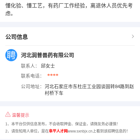
懂化验、懂工艺，有药厂工作经验，离退休人员优先考
虑。
公司信息
河北润普兽药有限公司
联系人：
邱女士
****
联系电话：
公司地址：
河北石家庄市东杜庄工业园谈固转84路到赵
村桥下车
温馨提示
1、本平台仅供信息发布，不会收取押金、保证金，请微友务必谨慎！
2、请告知用人单位，是在
阜平人才网
www.sxnbjx.cn上看到该招聘信息的！